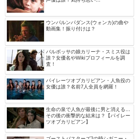
ウンパルンパダンス(ウォンカ)の曲や
動画集！振り付けは？
バルボッサの娘カリーナ・スミス役は
誰？女優名やWikiプロフィールを調
査！
パイレーツオブカリビアン・人魚役の
女優は誰？名前7人全員を網羅！
生命の泉で人魚が最後に男と消える…
その後の衝撃的な結末は？【パイレー
ツオブカリビアン】
ゴーストバスターズ2の時シガニー・