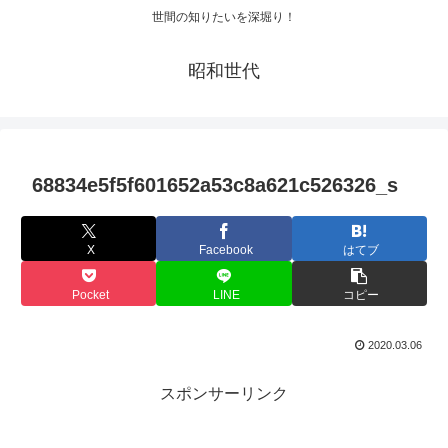
世間の知りたいを深堀り！
昭和世代
68834e5f5f601652a53c8a621c526326_s
X
Facebook
はてブ
Pocket
LINE
コピー
2020.03.06
スポンサーリンク